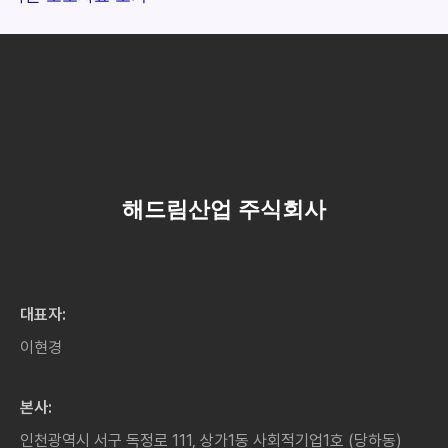
해드림산업 주식회사
대표자:
이현경
본사:
인천광역시 서구 독정로 111, 상가1동 사회적기업1호 (당하동)